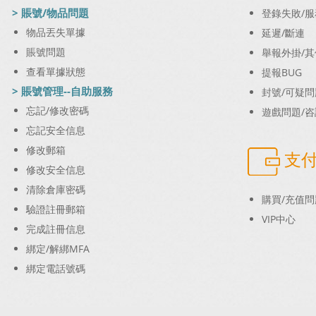
> 賬號/物品問題
登錄失敗/
物品丟失單據
延遲/斷連
賬號問題
舉報外掛/
查看單據狀態
提報BUG
> 賬號管理--自助服務
封號/可疑問
忘記/修改密碼
遊戲問題/咨
忘記安全信息
修改郵箱
支付 
修改安全信息
清除倉庫密碼
購買/充值問
驗證註冊郵箱
VIP中心
完成註冊信息
綁定/解綁MFA
綁定電話號碼